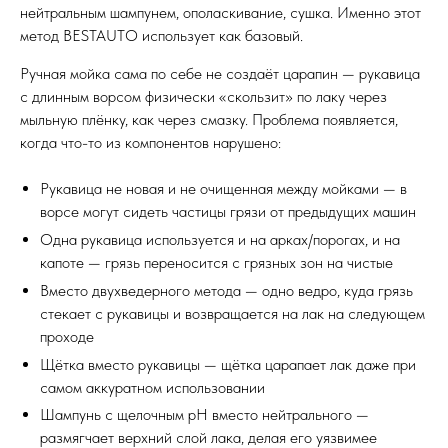
нейтральным шампунем, ополаскивание, сушка. Именно этот
метод BESTAUTO использует как базовый.
Ручная мойка сама по себе не создаёт царапин — рукавица
с длинным ворсом физически «скользит» по лаку через
мыльную плёнку, как через смазку. Проблема появляется,
когда что-то из компонентов нарушено:
Рукавица не новая и не очищенная между мойками — в
ворсе могут сидеть частицы грязи от предыдущих машин
Одна рукавица используется и на арках/порогах, и на
капоте — грязь переносится с грязных зон на чистые
Вместо двухведерного метода — одно ведро, куда грязь
стекает с рукавицы и возвращается на лак на следующем
проходе
Щётка вместо рукавицы — щётка царапает лак даже при
самом аккуратном использовании
Шампунь с щелочным pH вместо нейтрального —
размягчает верхний слой лака, делая его уязвимее