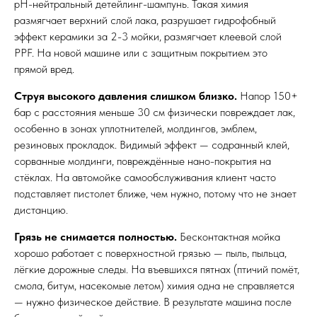
pH-нейтральный детейлинг-шампунь. Такая химия
размягчает верхний слой лака, разрушает гидрофобный
эффект керамики за 2-3 мойки, размягчает клеевой слой
PPF. На новой машине или с защитным покрытием это
прямой вред.
Струя высокого давления слишком близко.
Напор 150+
бар с расстояния меньше 30 см физически повреждает лак,
особенно в зонах уплотнителей, молдингов, эмблем,
резиновых прокладок. Видимый эффект — содранный клей,
сорванные молдинги, повреждённые нано-покрытия на
стёклах. На автомойке самообслуживания клиент часто
подставляет пистолет ближе, чем нужно, потому что не знает
дистанцию.
Грязь не снимается полностью.
Бесконтактная мойка
хорошо работает с поверхностной грязью — пыль, пыльца,
лёгкие дорожные следы. На въевшихся пятнах (птичий помёт,
смола, битум, насекомые летом) химия одна не справляется
— нужно физическое действие. В результате машина после