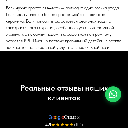
Если нужна просто свежесть — подходит одна логика ухода.
Если важны блеск и более простая мойка — работает
керамика. Если приоритетом остается реальная защита
лакокрасочного покрытия, особенно в условиях активной
эксплуатации, самым надежным решением по-прежнему
остается PPF. Именно поэтому правильный детейлинг всегда
начинается не с красивой услуги, а с правильной цели.
Реальные отзывы наших
клиентов
G
o
o
g
l
e
Отзывы
4.9
★★★★★
(194)