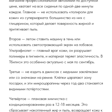
магазине профессиональной автохимии по доступной
цене, хватает на все сиденья по одной-две минуты
каждое. Главное — не использовать «полироли для
кожи» из супермаркета: большинство из них с
глицерином, который делает поверхность жирной и
притягивает пыль.
Второе — летом ставить машину в тень или
использовать светоотражающий экран на лобовое.
Ультрафиолет — главный враг кожи, он разрушает
полимеры в пигменте, и материал теряет эластичность. В
Тбилиси это особенно актуально с мая по сентябрь.
Третье — не ездить в джинсах с медными заклёпками
или со значками на ремне. Клёпки царапают зону
посадки, и эти микроцарапины через год-два становятся
видимыми потёртостями.
Четвёртое — плановая химчистка с
кондиционированием раз в 12-18 месяцев. Это
сбрасывает накопленный жир и пыль, возвращает кожу к