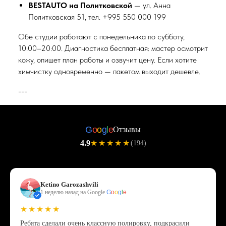
BESTAUTO на Политковской
— ул. Анна
Политковская 51, тел. +995 550 000 199
Обе студии работают с понедельника по субботу,
10:00–20:00. Диагностика бесплатная: мастер осмотрит
кожу, опишет план работы и озвучит цену. Если хотите
химчистку одновременно — пакетом выходит дешевле.
---
G
o
o
g
l
e
Отзывы
4.9
★★★★★
(194)
Ketino Garozashvili
1 неделю назад на Google
G
o
o
g
l
e
★★★★★
Ребята сделали очень классную полировку, подкрасили