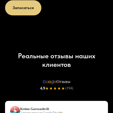
Записаться
Реальные отзывы наших
клиентов
G
o
o
g
l
e
Отзывы
4.9
★★★★★
(194)
Ketino Garozashvili
2 недели назад на Google
G
o
o
g
l
e