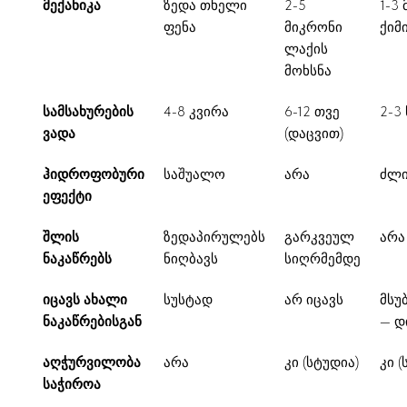
მექანიკა
ზედა თხელი
2-5
1-3
ფენა
მიკრონი
ქიმ
ლაქის
მოხსნა
სამსახურების
4-8 კვირა
6-12 თვე
2-3
ვადა
(დაცვით)
ჰიდროფობური
საშუალო
არა
ძლი
ეფექტი
შლის
ზედაპირულებს
გარკვეულ
არა
ნაკაწრებს
ნიღბავს
სიღრმემდე
იცავს ახალი
სუსტად
არ იცავს
მსუ
ნაკაწრებისგან
— დ
აღჭურვილობა
არა
კი (სტუდია)
კი (
საჭიროა