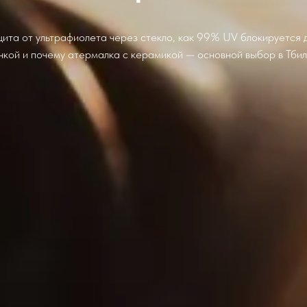
ита от ультрафиолета через стекло, как 99% UV блокируется
нкой и почему атермалка с керамикой — основной выбор в Тбил