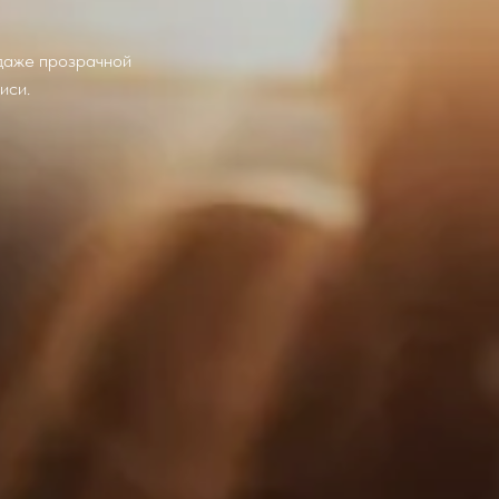
 даже прозрачной
иси.