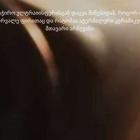
აჭირო ულტრაიისფერისგან დაცვა მინებიდან, როგორ
ვირვალე ფირითაც და რატომაა ატერმალური კერამიკ
მთავარი არჩევანი.