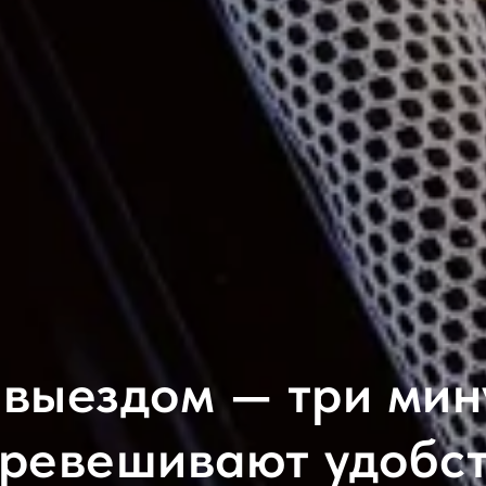
 выездом — три мин
ревешивают удобс