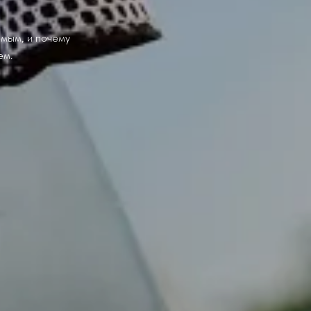
емым, и почему
ем.