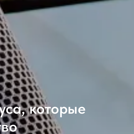
уса, которые
тво