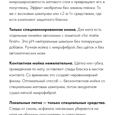
микрошероховатость матового слоя и превращают его в
полуглянец. Эффект необратим без замены плёнки. То
же с восковым шампунем или «2-в-1» средствами, где
есть компонент защитного блеска.
Только специализированная химия.
Для мата есть
отдельные линейки автохимии с пометкой «for matte
finish». Это pH-нейтральные шампуни без полирующих
добавок. Ручная мойка с микрофиброй, без щёток и без
автоматических моек.
Контактная мойка нежелательна.
Щётка или губка,
проведённая по мату, оставляют следы блеска в местах
контакта. Со временем это создаёт неравномерный
финиш. Оптимальный способ — бесконтактная мойка со
специальным матовым шампунем, потом аккуратная
сушка мягкой микрофиброй.
Локальные пятна — только специальные средства.
Следы от смолы, асфальта, насекомых убираются на
мате не обычным очистителем, а средствами