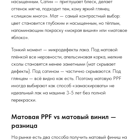
насыщенным. Сатин — приглушает блеск, делает
оттенок мягче, подходит тем, кому яркий глянец
«слишком много». Мат — самый контрастный выбор:
цвет становится глубоким и насыщенным, но тёплым,
напоминающим покраску «мокрая вишня» или «матовое
яблоко».
Тонкий момент — микродефекты лака. Под матовой
плёнкой все неровности, апельсиновая корка, мелкие
сколы становятся менее заметными (мат скрывает
дефекты). Под сатином — частично скрываются. Под
глянцем — всё видно как есть. Поэтому матовую PPF
иногда выбирают как способ «замаскировать» не
идеальный лак на машине 3-5 лет без полной
перекраски.
Матовая PPF vs матовый винил —
разница
На рынке есть два способа получить матовый финиш на