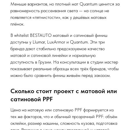
Меньше вариантов, но плотный мат Quantum ценится за
равномерность рассеивания света — на солнце не
появляется «пятнистости», как у дешёвых матовых
плёнок.
В whitelist BESTAUTO матовый и сатиновый финиш
доступны у Llumar, LuxArmor и Quantum. Эти три
бренда дают стабильно предсказуемое качество
матовой и сатиновой линейки и нормальную
доступность в Грузии. На консультации в студии мастер
показывает реальные образцы всех трёх брендов, чтобы
можно было сравнить финиш живьём перед заказом.
Сколько стоит проект с матовой или
сатиновой PPF
Цена на матовую или сатиновую PPF формируется из
тех же факторов, что и обычный прозрачный PPF: объём
оклейки, размер машины, сложность кузова, подготовка
лака. Различие в цене между прозрачной и матовой