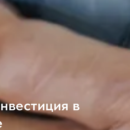
нвестиция в
е