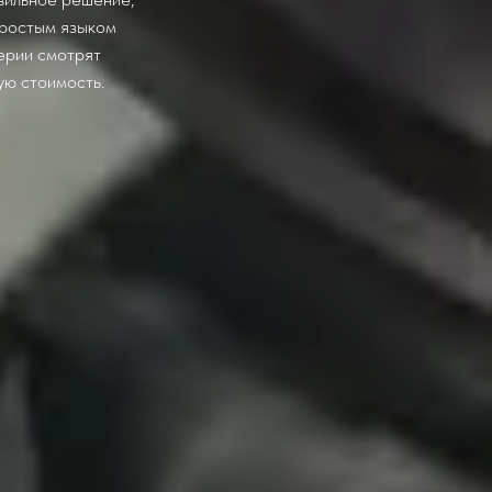
простым языком
терии смотрят
ую стоимость.